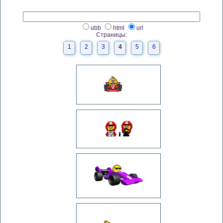
ubb
html
url
Страницы:
1
2
3
4
5
6