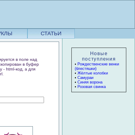
УКЛЫ
СТАТЬИ
Новые
поступления
ируется в поле над
 скопирован в буфер
•
Рождественские венки
(блестяшки)
- html-код, а для
•
Жёлтые колобки
l.
•
Самураи
•
Синяя ворона
•
Розовая свинка