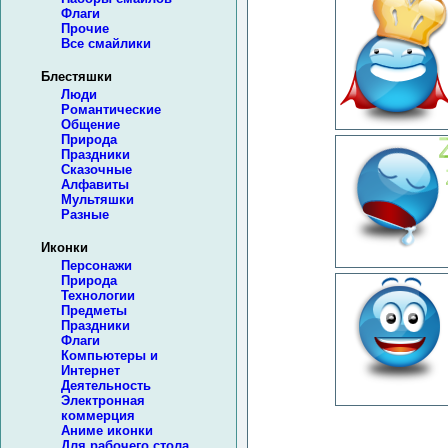
Флаги
Прочие
Все смайлики
Блестяшки
Люди
Романтические
Общение
Природа
Праздники
Сказочные
Алфавиты
Мультяшки
Разные
Иконки
Персонажи
Природа
Технологии
Предметы
Праздники
Флаги
Компьютеры и
Интернет
Деятельность
Электронная
коммерция
Аниме иконки
Для рабочего стола