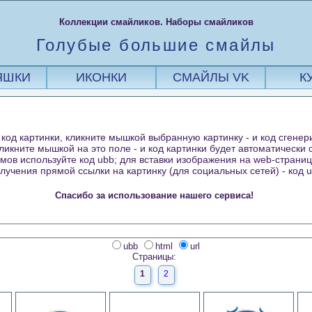
Коллекции смайликов. Наборы смайликов
Голубые большие смайлы
ЯШКИ
ИКОНКИ
СМАЙЛЫ VK
К
код картинки, кликните мышкой выбранную картинку - и код сгенер
кликните мышкой на это поле - и код картинки будет автоматически
ов используйте код ubb; для вставки изображения на web-страницу 
лучения прямой ссылки на картинку (для социальных сетей) - код ur
Спасибо за использование нашего сервиса!
ubb
html
url
Страницы:
1
2