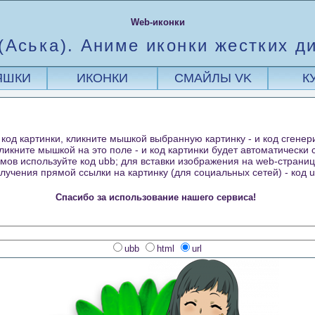
Web-иконки
(Аська). Аниме иконки жестких д
ЯШКИ
ИКОНКИ
СМАЙЛЫ VK
К
код картинки, кликните мышкой выбранную картинку - и код сгенер
кликните мышкой на это поле - и код картинки будет автоматически
ов используйте код ubb; для вставки изображения на web-страницу 
лучения прямой ссылки на картинку (для социальных сетей) - код ur
Спасибо за использование нашего сервиса!
ubb
html
url