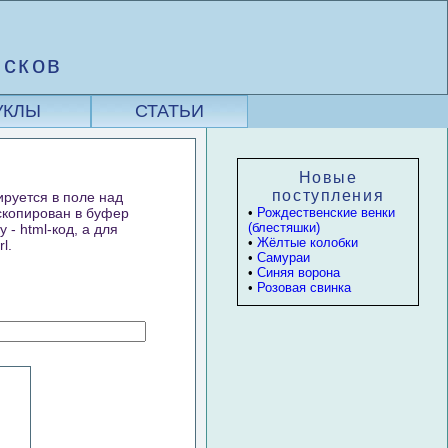
исков
УКЛЫ
СТАТЬИ
Новые
поступления
ируется в поле над
 скопирован в буфер
•
Рождественские венки
(блестяшки)
- html-код, а для
•
Жёлтые колобки
l.
•
Самураи
•
Синяя ворона
•
Розовая свинка