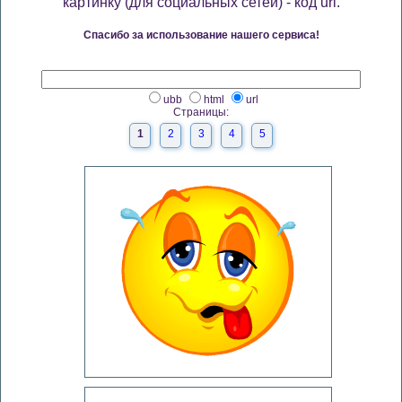
картинку (для социальных сетей) - код url.
Спасибо за использование нашего сервиса!
ubb
html
url
Страницы:
1
2
3
4
5