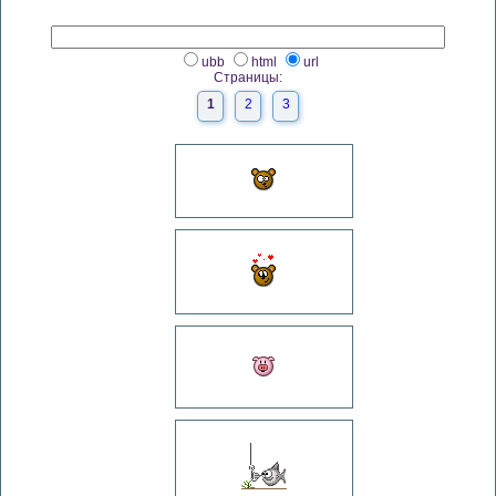
ubb
html
url
Страницы:
1
2
3