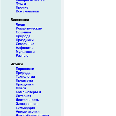
Флаги
Прочие
Все смайлики
Блестяшки
Люди
Романтические
Общение
Природа
Праздники
Сказочные
Алфавиты
Мультяшки
Разные
Иконки
Персонажи
Природа
Технологии
Предметы
Праздники
Флаги
Компьютеры и
Интернет
Деятельность
Электронная
коммерция
Аниме иконки
Для рабочего стола