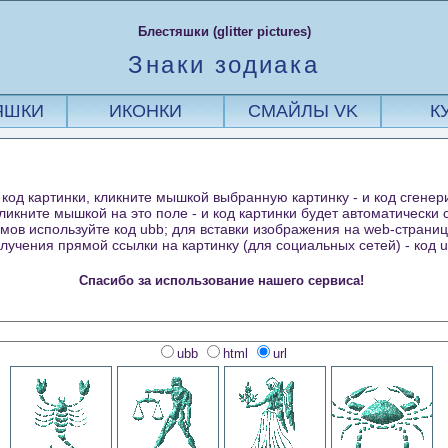
Блестяшки (glitter pictures)
Знаки зодиака
ЯШКИ
ИКОНКИ
СМАЙЛЫ VK
К
код картинки, кликните мышкой выбранную картинку - и код сгенер
кликните мышкой на это поле - и код картинки будет автоматически
ов используйте код ubb; для вставки изображения на web-страницу 
лучения прямой ссылки на картинку (для социальных сетей) - код ur
Спасибо за использование нашего сервиса!
ubb
html
url