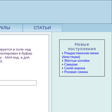
УКЛЫ
СТАТЬИ
Новые
поступления
ируется в поле над
 скопирован в буфер
•
Рождественские венки
(блестяшки)
- html-код, а для
•
Жёлтые колобки
l.
•
Самураи
•
Синяя ворона
•
Розовая свинка