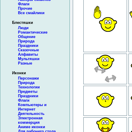
Флаги
Прочие
Все смайлики
Блестяшки
Люди
Романтические
Общение
Природа
Праздники
Сказочные
Алфавиты
Мультяшки
Разные
Иконки
Персонажи
Природа
Технологии
Предметы
Праздники
Флаги
Компьютеры и
Интернет
Деятельность
Электронная
коммерция
Аниме иконки
Для рабочего стола