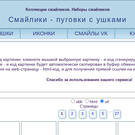
Коллекции смайликов. Наборы смайликов
Смайлики - пуговки с ушками
ЯШКИ
ИКОНКИ
СМАЙЛЫ VK
К
д картинки, кликните мышкой выбранную картинку - и код сгенериру
е - и код картинки будет автоматически скопирован в буфер обмен
я на web-страницу - html-код, а для получения прямой ссылки на ка
Спасибо за использование нашего сервиса!
ubb
html
url
Страницы:
...
1
2
3
4
5
27