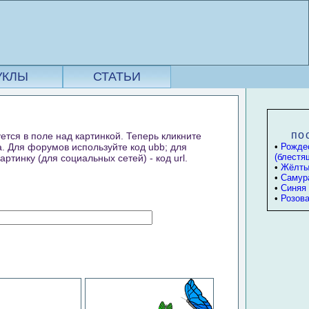
УКЛЫ
СТАТЬИ
по
ется в поле над картинкой. Теперь кликните
а. Для форумов используйте код ubb; для
•
Рожде
(блестя
ртинку (для социальных сетей) - код url.
•
Жёлты
•
Самур
•
Синяя
•
Розова