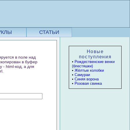
УКЛЫ
СТАТЬИ
Новые
поступления
ируется в поле над
 скопирован в буфер
•
Рождественские венки
(блестяшки)
- html-код, а для
•
Жёлтые колобки
l.
•
Самураи
•
Синяя ворона
•
Розовая свинка