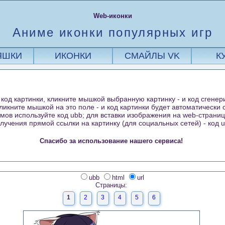
Web-иконки
Аниме иконки популярных игр
ЯШКИ
ИКОНКИ
СМАЙЛЫ VK
К
код картинки, кликните мышкой выбранную картинку - и код сгенер
кликните мышкой на это поле - и код картинки будет автоматически
ов используйте код ubb; для вставки изображения на web-страницу 
лучения прямой ссылки на картинку (для социальных сетей) - код ur
Спасибо за использование нашего сервиса!
ubb
html
url
Страницы:
1
2
3
4
5
6