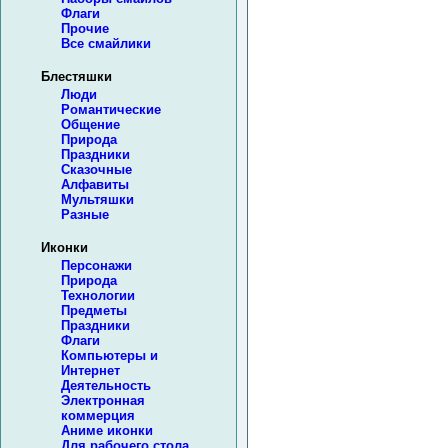
Флаги
Прочие
Все смайлики
Блестяшки
Люди
Романтические
Общение
Природа
Праздники
Сказочные
Алфавиты
Мультяшки
Разные
Иконки
Персонажи
Природа
Технологии
Предметы
Праздники
Флаги
Компьютеры и
Интернет
Деятельность
Электронная
коммерция
Аниме иконки
Для рабочего стола