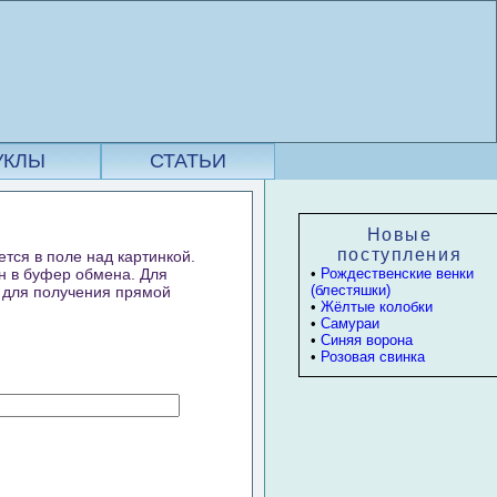
УКЛЫ
СТАТЬИ
Новые
поступления
ется в поле над картинкой.
ан в буфер обмена. Для
•
Рождественские венки
(блестяшки)
а для получения прямой
•
Жёлтые колобки
•
Самураи
•
Синяя ворона
•
Розовая свинка