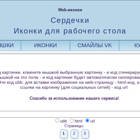
Web-иконки
Сердечки
Иконки для рабочего стола
ЯШКИ
ИКОНКИ
СМАЙЛЫ VK
К
 картинки, кликните мышкой выбранную картинку - и код сгенериру
ышкой на это поле - и код картинки будет автоматически скопиров
те код ubb; для вставки изображения на web-страницу - html-код, 
ссылки на картинку (для социальных сетей) - код url.
Спасибо за использование нашего сервиса!
ubb
html
url
Страницы:
1
2
3