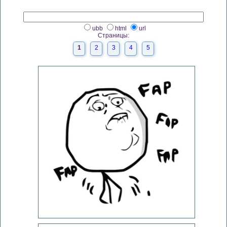
ubb
html
url
Страницы:
1
2
3
4
5