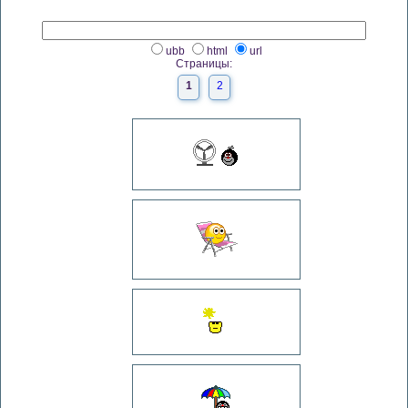
ubb
html
url
Страницы:
1
2