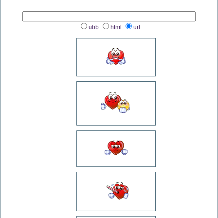
ubb
html
url