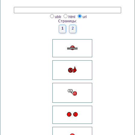
ubb
html
url
Страницы:
1
2