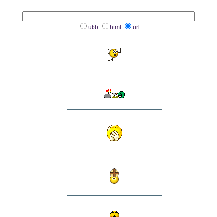
ubb
html
url