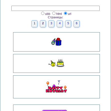
ubb
html
url
Страницы:
1
2
3
4
5
6