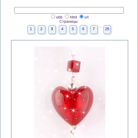
ubb
html
url
Страницы:
...
1
2
3
4
5
6
7
26