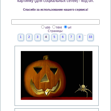
картинку (для социальных сетей) - код url.
Спасибо за использование нашего сервиса!
ubb
html
url
Страницы:
...
1
2
3
4
5
6
7
8
33