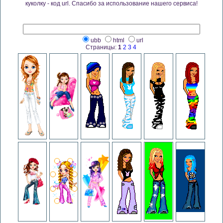
куколку - код url. Спасибо за использование нашего сервиса!
ubb
html
url
Страницы:
1
2
3
4